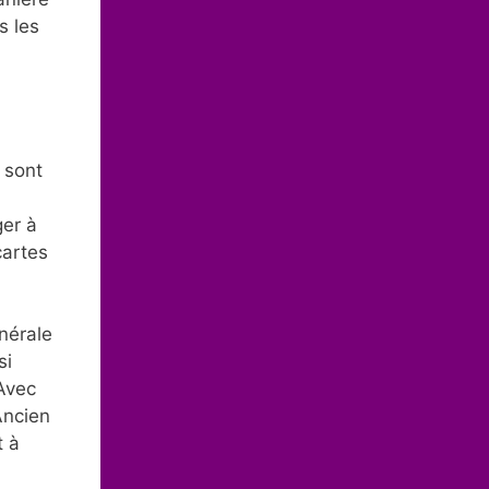
s les
 sont
ger à
cartes
nérale
si
 Avec
Ancien
t à