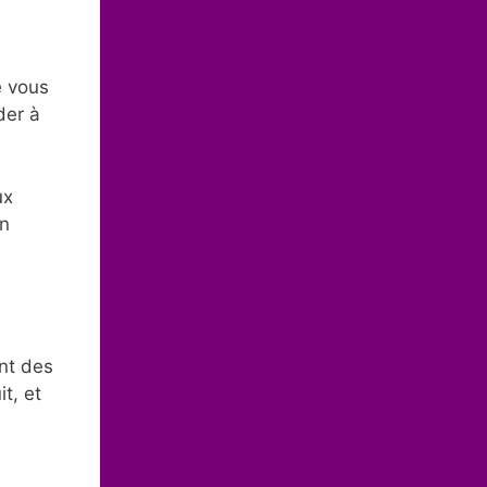
e vous
der à
ux
in
ent des
t, et