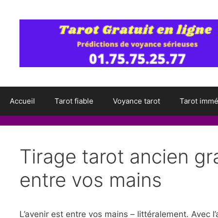
Aller
au
contenu
Accueil
Tarot fiable
Voyance tarot
Tarot immé
Tirage tarot ancien gra
entre vos mains
L’avenir est entre vos mains – littéralement. Avec 