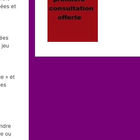
nées et
sées
 jeu
s
e » et
ies
endre
re ou