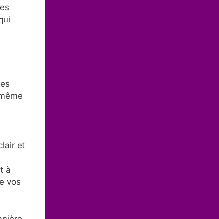
les
qui
des
a même
lair et
t à
de vos
anière